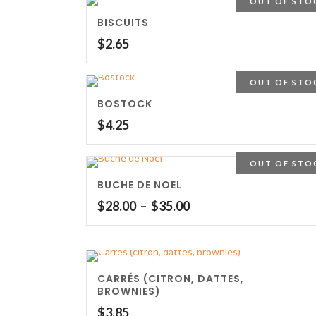
OUT OF STO
BISCUITS
$
2.65
OUT OF STO
BOSTOCK
$
4.25
OUT OF STO
BUCHE DE NOEL
Plage
$
28.00
–
$
35.00
de
prix :
$28.00
à
CARRÉS (CITRON, DATTES,
$35.00
BROWNIES)
$
3.85