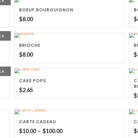
CK
BOEUF BOURGUIGNON
B
$
8.00
$
CK
BRIOCHE
B
$
8.00
$
CK
CAKE POPS
C
B
$
2.65
$
CARTE CADEAU
C
Plage
$
10.00
–
$
100.00
$
de