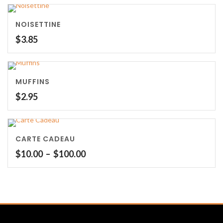
NOISETTINE
$
3.85
MUFFINS
$
2.95
CARTE CADEAU
Plage
$
10.00
–
$
100.00
de
prix :
$10.00
à
$100.00