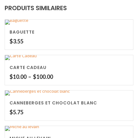
PRODUITS SIMILAIRES
BAGUETTE
$
3.55
CARTE CADEAU
Plage
$
10.00
–
$
100.00
de
prix :
$10.00
CANNEBERGES ET CHOCOLAT BLANC
à
$100.00
$
5.75