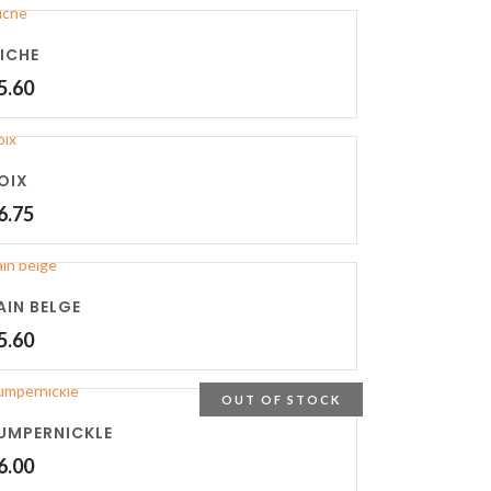
ICHE
5.60
OIX
6.75
AIN BELGE
5.60
OUT OF STOCK
UMPERNICKLE
6.00