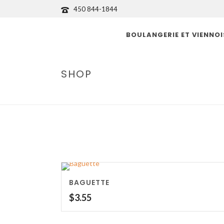
450 844-1844
BOULANGERIE ET VIENNOI
SHOP
BAGUETTE
$
3.55