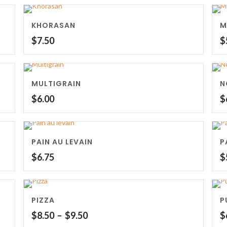
KHORASAN
M
$
7.50
$
MULTIGRAIN
N
$
6.00
$
PAIN AU LEVAIN
P
$
6.75
$
PIZZA
P
Plage
$
8.50
–
$
9.50
$
de