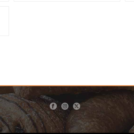
prix :
$8.50
à
$9.50