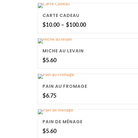
CARTE CADEAU
Plage
$
10.00
–
$
100.00
de
prix :
$10.00
MICHE AU LEVAIN
à
$100.00
$
5.60
PAIN AU FROMAGE
$
6.75
PAIN DE MÉNAGE
$
5.60